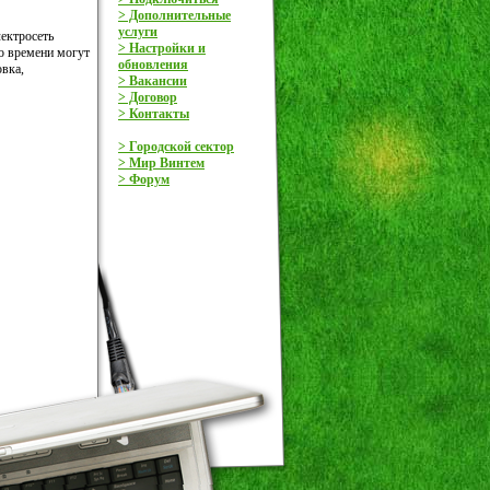
> Дополнительные
услуги
лектросеть
> Настройки и
го времени могут
обновления
овка,
> Вакансии
> Договор
> Контакты
> Городской сектор
> Мир Винтем
> Форум