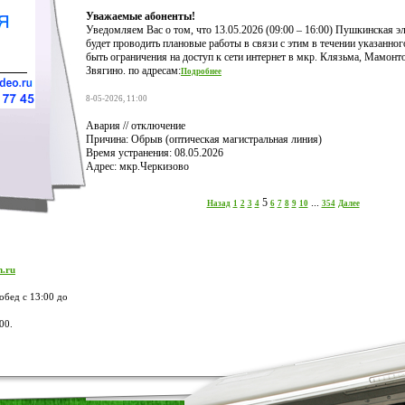
Уважаемые абоненты!
Уведомляем Вас о том, что 13.05.2026 (09:00 – 16:00) Пушкинская э
будет проводить плановые работы в связи с этим в течении указанно
быть ограничения на доступ к сети интернет в мкр. Клязьма, Мамонт
Звягино. по адресам:
Подробнее
8-05-2026, 11:00
Авария // отключение
Причина: Обрыв (оптическая магистральная линия)
Время устранения: 08.05.2026
Адрес: мкр.Черкизово
5
...
Назад
1
2
3
4
6
7
8
9
10
354
Далее
m.ru
обед с 13:00 до
00.