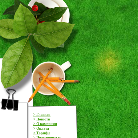
> Главная
> Новости
> О компании
> Оплата
> Тарифы
> Подключиться