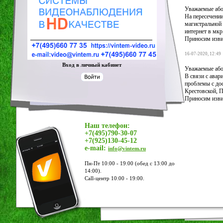
Уважаемые або
На пересечении
магистральной 
интернет в мкр
Приносим изви
16-07-2020, 12:49
Вход в личный кабинет
Уважаемые або
В связи с авар
проблемы с дос
Крестовской, 
Приносим изви
Наш телефон:
+7(495)790-30-07
+7(925)130-45-12
e-mail:
info@vintem.ru
Пн-Пт 10:00 - 19:00 (обед с 13:00 до
14:00).
Call-центр 10:00 - 19:00.