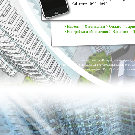
Call-центр 10:00 - 19:00.
> Новости
> О компании
> Оплата
> Тар
> Настройки и обновления
> Вакансии
> Д
Винтем Телеком - Интернет провайдер в Пуш
МО, г. Пушкино, м-он Клязьма, ул. Тургеневская д.8, офис 305. Гр
Контактный телефон: (495) 790-30-07 (без переры