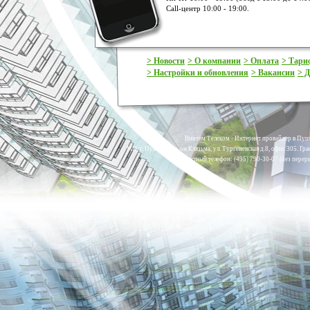
Call-центр 10:00 - 19:00.
> Новости
> О компании
> Оплата
> Тар
> Настройки и обновления
> Вакансии
> Д
Винтем Телеком - Интернет провайдер в Пуш
МО, г. Пушкино, м-он Клязьма, ул. Тургеневская д.8, офис 305. Гр
Контактный телефон: (495) 790-30-07 (без переры