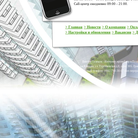
Call-центр ежедневно 09:00 - 21:00.
> Главная
> Новости
> О компании
> Опл
> Настройки и обновления
> Вакансии
> Д
Винтем Телеком - Интернет провайдер в Пуш
МО, г. Пушкино, м-он Клязьма, ул. Тургеневская д.8, офис 305. Гр
Контактный телефон: (495) 790-30-07 (без переры