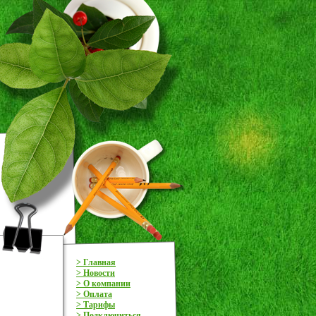
> Главная
> Новости
> О компании
> Оплата
> Тарифы
> Подключиться