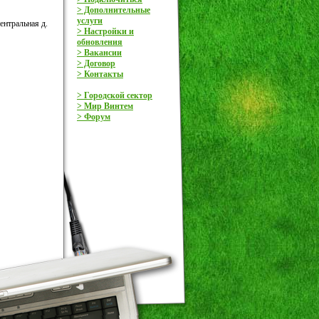
> Дополнительные
услуги
Центральная д.
> Настройки и
обновления
> Вакансии
> Договор
> Контакты
> Городской сектор
> Мир Винтем
> Форум