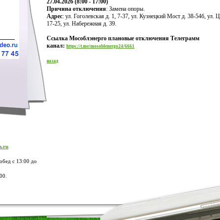
27.04.2026 (8:00 - 17:00)
Причина отключения
: Замена опоры.
Адрес
: ул. Гоголевская д. 1, 7-37, ул. Кузнецкий Мост д. 38-54б, ул. 
17-25, ул. Набережная д. 39.
Ссылка Мособлэнерго плановые отключения Телеграмм
канал:
https://t.me/mosoblenergo24/6661
назад
m.ru
обед с 13:00 до
00.