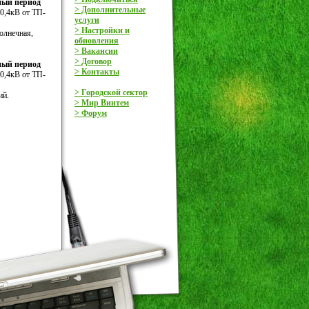
нный период
> Дополнительные
0,4кВ от ТП-
услуги
> Настройки и
олнечная,
обновления
> Вакансии
> Договор
нный период
> Контакты
0,4кВ от ТП-
> Городской сектор
ий.
> Мир Винтем
> Форум