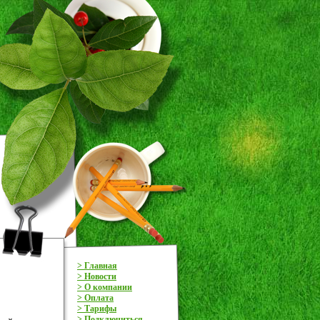
> Главная
> Новости
> О компании
> Оплата
> Тарифы
> Подключиться