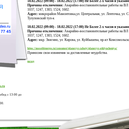
18.02.2022 (09:00) - 18.02.2022 (17:00)
Не Более 2-х часов в указа
Причина отключения:
Аварийно-восстановительные работы на ВЛ 
1037, 1247, 1383, 1524, 1602.
Адрес:
микрорайон Мамонтовка,ул. Центральная, ул. Ленточка, ул. С
Тулуповский туп-к
18.02.2022 (09:00) - 18.02.2022 (17:00)
Не Более 2-х часов в указа
Причина отключения:
Аварийно-восстановительные работы на ВЛ 
1037, 1247, 1383, 1524, 1602.
Адрес:
мкр. Звягино, ул. Кирова, ул. Куйбышева, пр-кт Комсомольск
https://mosoblenergo.ru/consumer/planovye-raboty/planovye-otklyucheniya/
Приносим свои извинения за доставленные неудобства.
назад
m.ru
обед с 13:00 до
00.