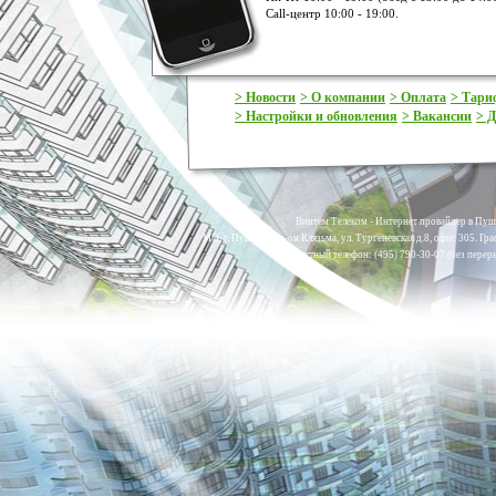
Call-центр 10:00 - 19:00.
> Новости
> О компании
> Оплата
> Тар
> Настройки и обновления
> Вакансии
> Д
Винтем Телеком - Интернет провайдер в Пуш
МО, г. Пушкино, м-он Клязьма, ул. Тургеневская д.8, офис 305. Гр
Контактный телефон: (495) 790-30-07 (без переры